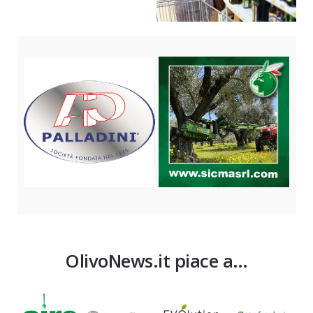
OlivoNews.it piace a…