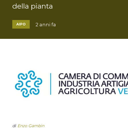
della pianta
2 anni fa
AIPO
di
Enzo Gambin