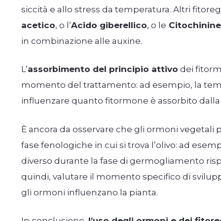
siccità e allo stress da temperatura. Altri fitor
acetico
, o l’
Acido giberellico
, o le
Citochinine
in combinazione alle auxine.
L’
assorbimento del principio attivo
dei fitorm
momento del trattamento: ad esempio, la temp
influenzare quanto fitormone è assorbito dalla 
È ancora da osservare che gli ormoni vegetali p
fase fenologiche in cui si trova l’olivo: ad es
diverso durante la fase di germogliamento rispett
quindi, valutare il momento specifico di svi
gli ormoni influenzano la pianta.
In conclusione,
l’uso degli ormoni e dei fitor