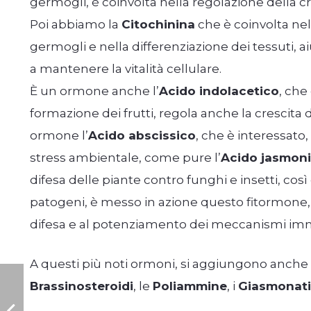
germogli, è coinvolta nella regolazione della c
Poi abbiamo la
Citochinina
che è coinvolta nell
germogli e nella differenziazione dei tessuti, a
a mantenere la vitalità cellulare.
È un ormone anche l’
Acido indolacetico
, che
formazione dei frutti, regola anche la crescita d
ormone l’
Acido abscissico
, che è interessato,
stress ambientale, come pure l’
Acido jasmon
difesa delle piante contro funghi e insetti, cos
patogeni, è messo in azione questo fitormone, c
difesa e al potenziamento dei meccanismi immu
A questi più noti ormoni, si aggiungono anche 
Brassinosteroidi
, le
Poliammine
, i
Giasmonati