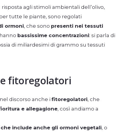
 risposta agli stimoli ambientali dell’olivo,
er tutte le piante, sono regolati
di ormoni
, che sono
presenti nei tessuti
 hanno
bassissime concentrazioni
: si parla di
sia di miliardesimi di grammo su tessuti
 fitoregolatori
 nel discorso anche i
fitoregolatori
, che
ioritura e allegagione
, così andiamo a
 che include anche gli ormoni vegetali
, o