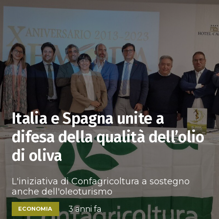
Italia e Spagna unite a
difesa della qualità dell’olio
di oliva
L'iniziativa di Confagricoltura a sostegno
anche dell'oleoturismo
3 anni fa
ECONOMIA