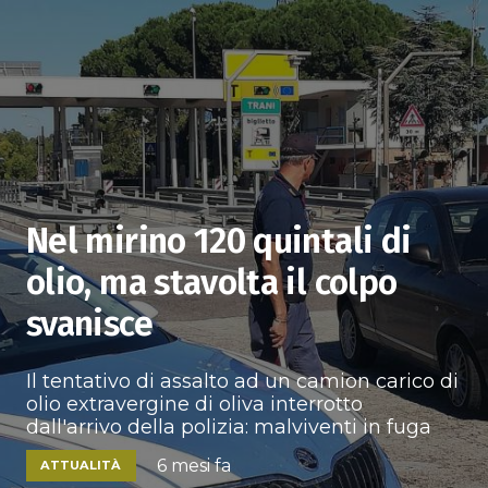
Nel mirino 120 quintali di
olio, ma stavolta il colpo
svanisce
Il tentativo di assalto ad un camion carico di
olio extravergine di oliva interrotto
dall'arrivo della polizia: malviventi in fuga
6 mesi fa
ATTUALITÀ