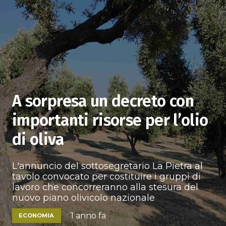
A sorpresa un decreto con
importanti risorse per l’olio
di oliva
L'annuncio del sottosegretario La Pietra al
tavolo convocato per costituire i gruppi di
lavoro che concorreranno alla stesura del
nuovo piano olivicolo nazionale
1 anno fa
ECONOMIA