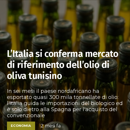
L’Italia si conferma mercato
di riferimento dell’olio di
oliva tunisino
In sei mesi il paese nordafricano ha
esportato quasi 300 mila tonnellate di olio:
l'Italia guida le importazioni del biologico ed
è solo dietro alla Spagna per l'acquisto del
convenzionale
2 mesi fa
ECONOMIA