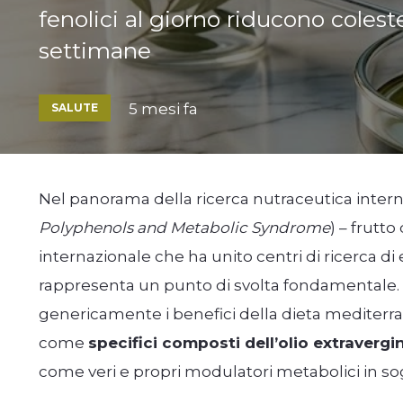
fenolici al giorno riducono colest
settimane
5 mesi fa
SALUTE
Nel panorama della ricerca nutraceutica intern
Polyphenols and Metabolic Syndrome
) – frutt
internazionale che ha unito centri di ricerca di e
rappresenta un punto di svolta fondamentale. No
genericamente i benefici della dieta mediterr
come
specifici composti dell’olio extravergin
come veri e propri modulatori metabolici in sogg