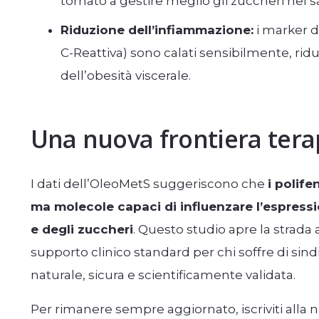
tornato a gestire meglio gli zuccheri nel 
Riduzione dell’infiammazione:
i marker d
C-Reattiva) sono calati sensibilmente, riduc
dell’obesità viscerale.
Una nuova frontiera tera
I dati dell’OleoMetS suggeriscono che
i polife
ma molecole capaci di influenzare l’espress
e degli zuccheri
. Questo studio apre la strada a
supporto clinico standard per chi soffre di si
naturale, sicura e scientificamente validata.
Per rimanere sempre aggiornato, iscriviti alla 