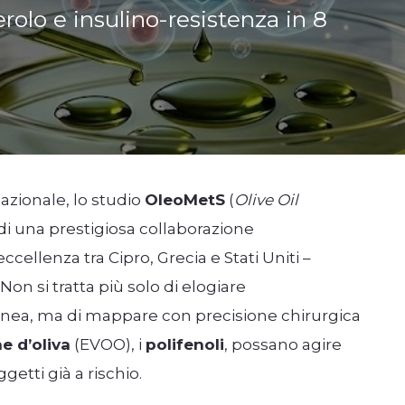
erolo e insulino-resistenza in 8
azionale, lo studio
OleoMetS
(
Olive Oil
o di una prestigiosa collaborazione
ccellenza tra Cipro, Grecia e Stati Uniti –
n si tratta più solo di elogiare
anea, ma di mappare con precisione chirurgica
e d’oliva
(EVOO), i
polifenoli
, possano agire
etti già a rischio.