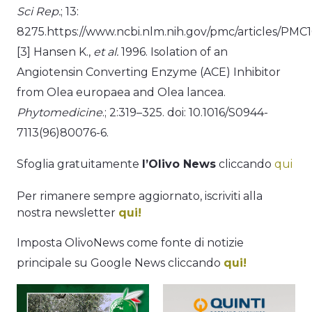
Sci Rep.
; 13:
8275.https://www.ncbi.nlm.nih.gov/pmc/articles/PMC
[3] Hansen K.,
et al.
1996. Isolation of an
Angiotensin Converting Enzyme (ACE) Inhibitor
from Olea europaea and Olea lancea.
Phytomedicine
.; 2:319–325. doi: 10.1016/S0944-
7113(96)80076-6.
Sfoglia gratuitamente
l’Olivo News
cliccando
qui
Per rimanere sempre aggiornato, iscriviti alla
nostra newsletter
qui!
Imposta OlivoNews come fonte di notizie
principale su Google News cliccando
qui!