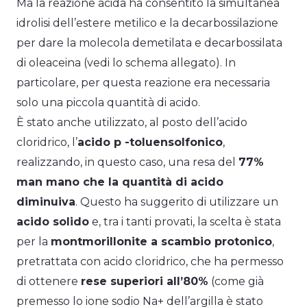
Ma la reazione acida ha consentito la simultanea
idrolisi dell’estere metilico e la decarbossilazione
per dare la molecola demetilata e decarbossilata
di oleaceina (vedi lo schema allegato). In
particolare, per questa reazione era necessaria
solo una piccola quantità di acido.
È stato anche utilizzato, al posto dell’acido
cloridrico, l’
acido p -toluensolfonico
,
realizzando, in questo caso, una resa del
77%
man mano che la quantità di acido
diminuiva
. Questo ha suggerito di utilizzare un
acido solido
e, tra i tanti provati, la scelta è stata
per la
montmorillonite a scambio protonico
,
pretrattata con acido cloridrico, che ha permesso
di ottenere
rese superiori all’80%
(come già
premesso lo ione sodio Na+ dell’argilla è stato