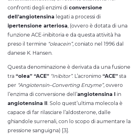
confronti degli enzimi di
conversione
dell’angiotensina
legati a processi di
ipertensione arteriosa
, (ovvero è dotata di una
funzione ACE-inibitoria e da questa attività ha
preso il termine
“oleacein”
, coniato nel 1996 dal
danese K. Hansen.
Questa denominazione è derivata da una fusione
tra
“olea” “ACE”
“Inibitor”
. L’acronimo
“ACE”
sta
per
“Angiotensin–Converting Enzyme”
, ovvero
l’enzima di conversione dell’
angiotensina I
in
angiotensina II
. Solo quest’ultima molecola è
capace di far rilasciare l’aldosterone, dalle
ghiandole surrenali, con lo scopo di aumentare la
pressione sanguigna) [3].