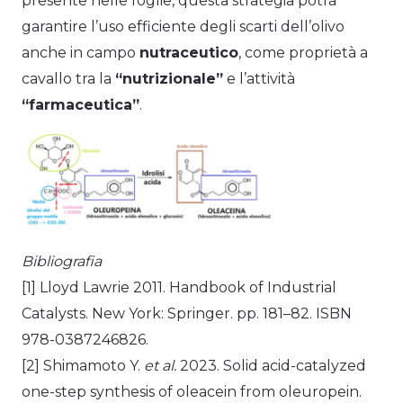
presente nelle foglie, questa strategia potrà
garantire l’uso efficiente degli scarti dell’olivo
anche in campo
nutraceutico
, come proprietà a
cavallo tra la
“nutrizionale”
e l’attività
“farmaceutica”
.
Bibliografia
[1] Lloyd Lawrie 2011. Handbook of Industrial
Catalysts. New York: Springer. pp. 181–82. ISBN
978-0387246826.
[2] Shimamoto Y.
et al.
2023. Solid acid-catalyzed
one-step synthesis of oleacein from oleuropein.