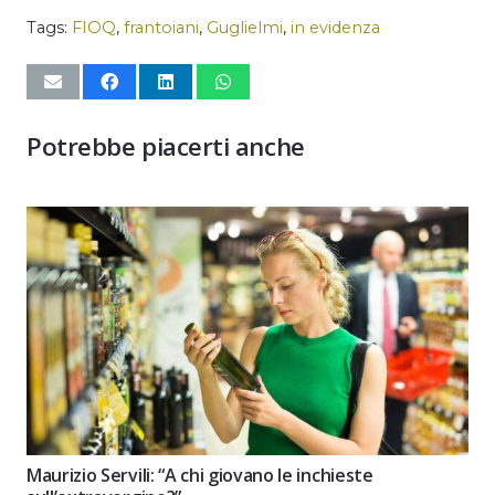
Tags:
FIOQ
,
frantoiani
,
Guglielmi
,
in evidenza
Potrebbe piacerti anche
Maurizio Servili: “A chi giovano le inchieste