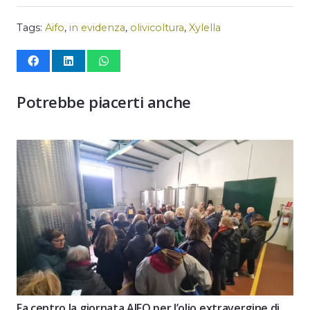
Tags:
Aifo
,
in evidenza
,
olivicoltura
,
Xylella
Potrebbe piacerti anche
Fa centro la giornata AIFO per l’olio extravergine di