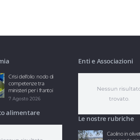
mia
Enti e Associazioni
Crisi dell’olio: nodo di
competenze tra
Nessun risultat
ministeri per i frantoi
trovato.
7 Agosto 2026
o alimentare
Le nostre rubriche
Caolino in olive