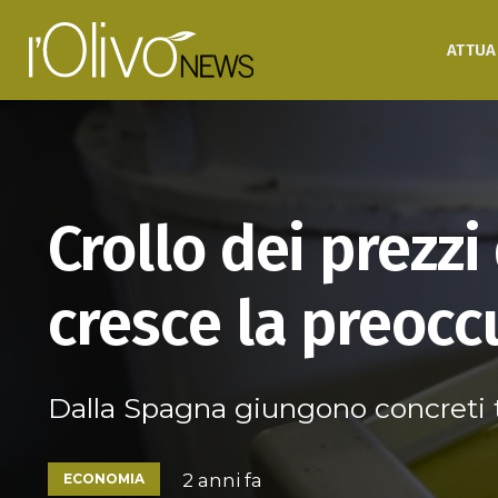
ATTUA
Crollo dei prezzi 
cresce la preoc
Dalla Spagna giungono concreti t
2 anni fa
ECONOMIA