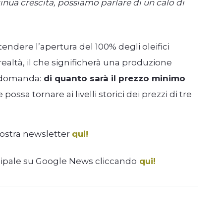
nua crescita, possiamo parlare di un calo di
dere l’apertura del 100% degli oleifici
ealtà, il che significherà una produzione
a domanda:
di quanto
sarà il prezzo minimo
possa tornare ai livelli storici dei prezzi di tre
nostra newsletter
qui!
cipale su Google News cliccando
qui!