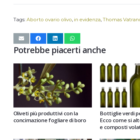
Tags:
Aborto ovario olivo
,
in evidenza
,
Thomas Vatran
Potrebbe piacerti anche
Oliveti più produttivi con la
Bottiglie verdi pe
concimazione fogliare di boro
Ecco come si alt
e composti volati