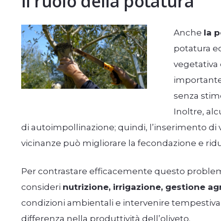
Il ruolo della potatura
Anche
la 
potatura ec
vegetativa 
important
senza stimo
Inoltre, al
di autoimpollinazione; quindi, l’inserimento di v
vicinanze può migliorare la fecondazione e ridurr
Per contrastare efficacemente questo problem
consideri
nutrizione, irrigazione, gestione a
condizioni ambientali e intervenire tempestiv
differenza nella produttività dell’oliveto.