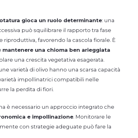
potatura gioca un ruolo determinante
: una
cessiva può squilibrare il rapporto tra fase
e riproduttiva, favorendo la cascola fiorale. È
e
mantenere una chioma ben arieggiata
lare una crescita vegetativa esagerata.
cune varietà di olivo hanno una scarsa capacità
arietà impollinatrici compatibili nelle
e la perdita di fiori.
a è necessario un approccio integrato che
gronomica e impollinazione
. Monitorare le
amente con strategie adeguate può fare la