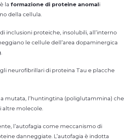
è la
formazione di proteine anomal
i
no della cellula.
 inclusioni proteiche, insolubili, all’interno
nneggiano le cellule dell’area dopaminergica
.
i neurofibrillari di proteina Tau e placche
a mutata, l’huntingtina (poliglutammina) che
i altre molecole.
amente, l’autofagia come meccanismo di
oteine danneggiate. L’autofagia è indotta