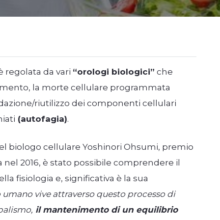
 è regolata da vari
“orologi biologici”
che
cimento, la morte cellulare programmata
dazione/riutilizzo dei componenti cellulari
iati
(autofagia)
.
del biologo cellulare Yoshinori Ohsumi, premio
 nel 2016, è stato possibile comprendere il
la fisiologia e, significativa è la sua
o umano vive attraverso questo processo di
balismo,
il mantenimento di un equilibrio