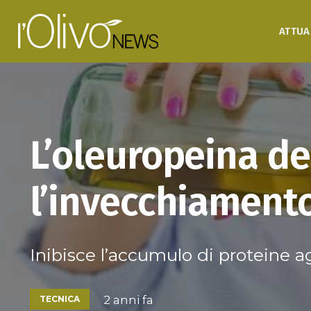
ATTUA
L’oleuropeina del
l’invecchiamento
Inibisce l’accumulo di proteine a
2 anni fa
TECNICA