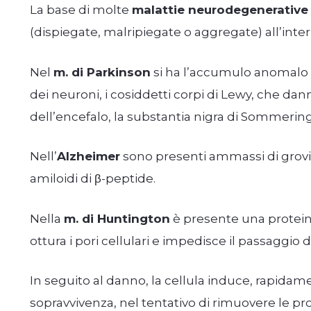
La base di molte
malattie neurodegenerative
(dispiegate, malripiegate o aggregate) all’inter
Nel
m. di Parkinson
si ha l’accumulo anomalo di
dei neuroni, i cosiddetti corpi di Lewy, che da
dell’encefalo, la substantia nigra di Sommering
Nell’
Alzheimer
sono presenti ammassi di grovigl
amiloidi di β-peptide.
Nella
m. di Huntington
è presente una protein
ottura i pori cellulari e impedisce il passaggio d
In seguito al danno, la cellula induce, rapid
sopravvivenza, nel tentativo di rimuovere le pr