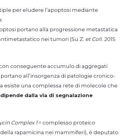
tiple per eludere l’apoptosi mediante
.
croptosi portano alla progressione metastatica
antimetastatico nei tumori (Su Z.
et Coll.
2015
età con conseguente accumulo di aggregati
 portano all’insorgenza di patologie cronico-
la esiste una complessa rete di molecole che
 dipende dalla via di segnalazione
cin Complex 1
= complesso proteico
io della rapamicina nei mammiferi), è deputato