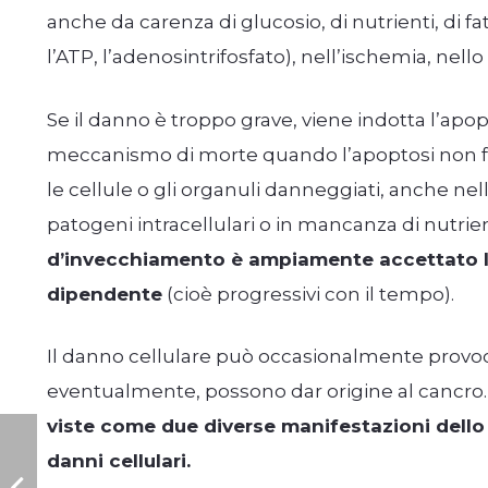
anche da carenza di glucosio, di nutrienti, di fa
l’ATP, l’adenosintrifosfato), nell’ischemia, nello 
Se il danno è troppo grave, viene indotta l’apo
meccanismo di morte quando l’apoptosi non fu
le cellule o gli organuli danneggiati, anche ne
patogeni intracellulari o in mancanza di nutrient
d’invecchiamento è ampiamente accettato l’
dipendente
(cioè progressivi con il tempo).
Il danno cellulare può occasionalmente provoca
eventualmente, possono dar origine al cancro
viste come due diverse manifestazioni dello
danni cellulari.