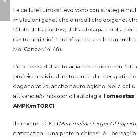
Le cellule tumorali evolvono con strategie mul
mutazioni genetiche o modifiche epigenetiche
Difetti dell’apoptosi, dell’autofagia e della ne
dei tumori. Cioè l’autofagia ha anche un ruolo 
Mol Cancer. 14: 48).
L’efficienza dell’autofagia diminuisce con l’
proteici nocivi e di mitocondri danneggiati che
degenerative, anche neurologiche. Nella cellu
attivano e/o inibiscono l’autofagia;
l’omeostasi
AMPK/mTORC1
.
Il gene mTORC1 (
Mammalian Target Of Rapamy
enzimatico – una protein-chinasi- è il bersagl