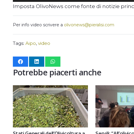
Imposta OlivoNews come fonte di notizie prin
Per info video scrivere a
olivonews@pieralisi.com
Tags:
Aipo
,
video
Potrebbe piacerti anche
Stati Generali dell’Olivicoltura a
Servili: “All’oliv