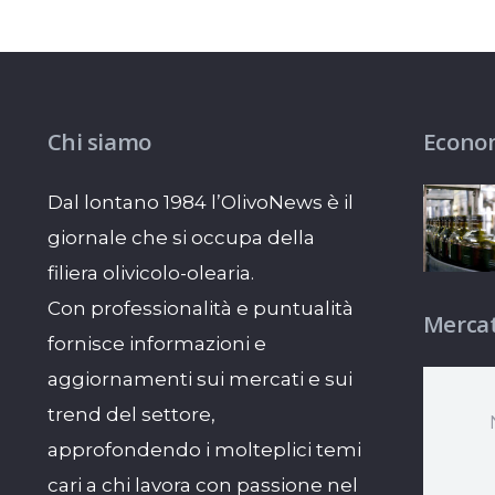
Chi siamo
Econo
Dal lontano 1984 l’OlivoNews è il
giornale che si occupa della
filiera olivicolo-olearia.
Con professionalità e puntualità
Mercat
fornisce informazioni e
aggiornamenti sui mercati e sui
trend del settore,
approfondendo i molteplici temi
cari a chi lavora con passione nel