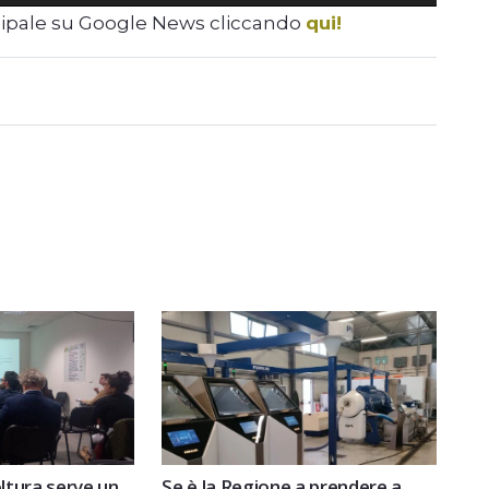
cipale su Google News cliccando
qui!
icoltura serve un
Se è la Regione a prendere a