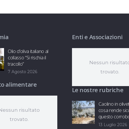
mia
Enti e Associazioni
Olio d’oliva italiano al
collasso “Si rischia il
Nessun risultat
tracollo”
trovato.
7 Agosto 2026
o alimentare
Le nostre rubriche
Caolino in olive
cosa rende sic
Nessun risultato
questo corrob
trovato.
13 Luglio 2026