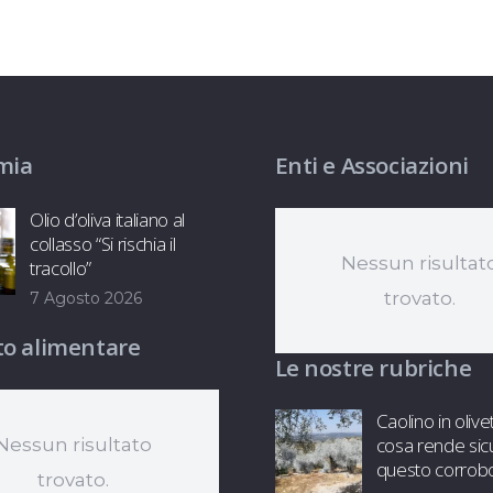
mia
Enti e Associazioni
Olio d’oliva italiano al
collasso “Si rischia il
Nessun risultat
tracollo”
trovato.
7 Agosto 2026
o alimentare
Le nostre rubriche
Caolino in olive
cosa rende sic
Nessun risultato
questo corrob
trovato.