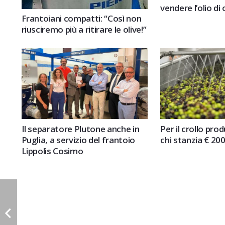
vendere l’olio di
Frantoiani compatti: “Così non
riusciremo più a ritirare le olive!”
Il separatore Plutone anche in
Per il crollo prod
Puglia, a servizio del frantoio
chi stanzia € 20
Lippolis Cosimo