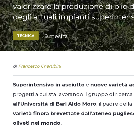
valorizzare la produzione di olio d
degli attuali impianti superinten
9 mesi fa
TECNICA
di
Francesco Cherubini
Superintensivo in asciutto
e
nuove varietà a
progetti a cui sta lavorando il gruppo di ricerc
all’Università di Bari Aldo Moro
, il padre della
varietà finora brevettate dall’ateneo puglies
oliveti nel mondo.