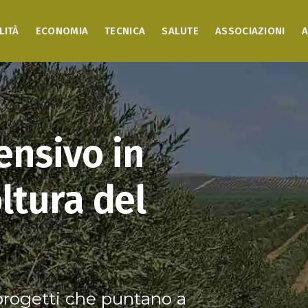
LITÀ
ECONOMIA
TECNICA
SALUTE
ASSOCIAZIONI
A
ensivo in
oltura del
progetti che puntano a