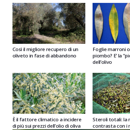
Così il migliore recupero di un
Foglie marroni o
oliveto in fase di abbandono
piombo? E’ la “
dell’olivo
È il fattore climatico a incidere
Steroli totali: l
di più sui prezzi dell’olio di oliva
contrasta con i 