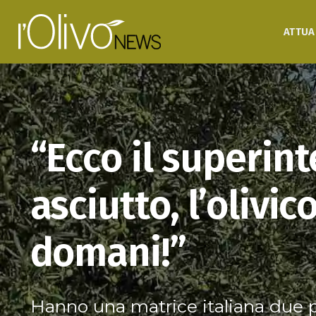
ATTUA
“Ecco il superint
asciutto, l’olivic
domani!”
Hanno una matrice italiana due 