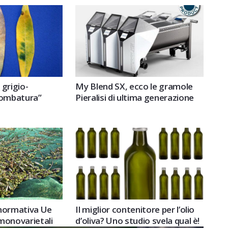
 grigio-
My Blend SX, ecco le gramole
piombatura”
Pieralisi di ultima generazione
a normativa Ue
Il miglior contenitore per l’olio
monovarietali
d’oliva? Uno studio svela qual è!