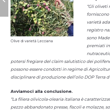
“Gli olivet
forniscono 
varietà adat
registro naz
sono Made i
Olive di varietà Lecciana
premiati in 
nutraceutic
potersi fregiare del claim salutistico dei polifenol
possono essere condotti in regime di Agricoltura
disciplinare di produzione dell’olio DOP Terra 
Avviamoci alla conclusione.
“La filiera olivicola-olearia italiana è caratteri
pezzo abbandonato presse, fiscoli e molazze, so