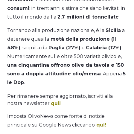
consumi
: in trent’anni si stima che siano lievitati in
tutto il mondo da 1 a
2,7 milioni di tonnellate
.
Tornando alla produzione nazionale, è la
Sicilia
a
detenere quasi la
metà della produzione (il
48%)
, seguita da
Puglia (27%)
e
Calabria (12%)
.
Numericamente sulle oltre 500 varietà olivicole,
una cinquantina offrono olive da tavola e 150
sono a doppia attitudine olio/mensa
. Appena
5
le Dop
.
Per rimanere sempre aggiornato, iscriviti alla
nostra newsletter
qui!
Imposta OlivoNews come fonte di notizie
principale su Google News cliccando
qui!