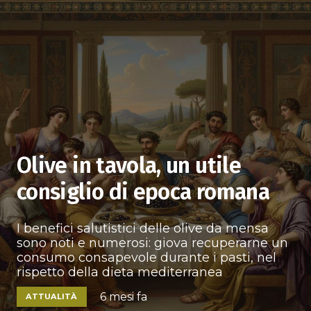
Olive in tavola, un utile
consiglio di epoca romana
I benefici salutistici delle olive da mensa
sono noti e numerosi: giova recuperarne un
consumo consapevole durante i pasti, nel
rispetto della dieta mediterranea
6 mesi fa
ATTUALITÀ