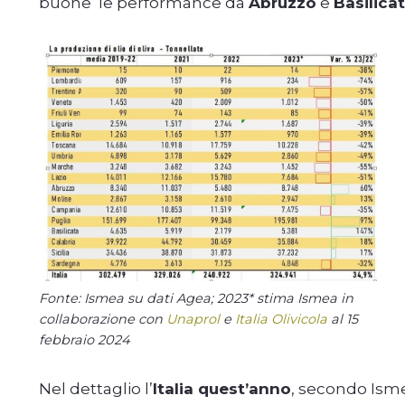
buone le performance da
Abruzzo
e
Basilica
Fonte: Ismea su dati Agea; 2023* stima Ismea in
collaborazione con
Unaprol
e
Italia Olivicola
al 15
febbraio 2024
Nel dettaglio l’
Italia quest’anno
, secondo Isme