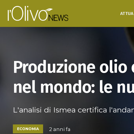
ATTUA
Produzione olio o
nel mondo: le n
L'analisi di Ismea certifica l'an
2 anni fa
ECONOMIA