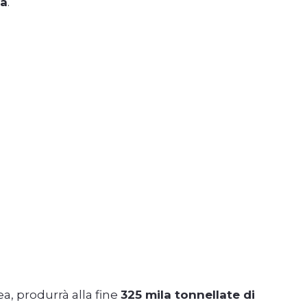
ta
.
a, produrrà alla fine
325 mila tonnellate di