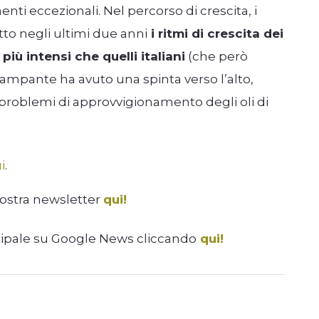
nti eccezionali. Nel percorso di crescita, i
utto negli ultimi due anni
i ritmi di crescita dei
più intensi che quelli italiani
(che però
l lampante ha avuto una spinta verso l’alto,
i problemi di approvvigionamento degli oli di
i
.
nostra newsletter
qui!
cipale su Google News cliccando
qui!