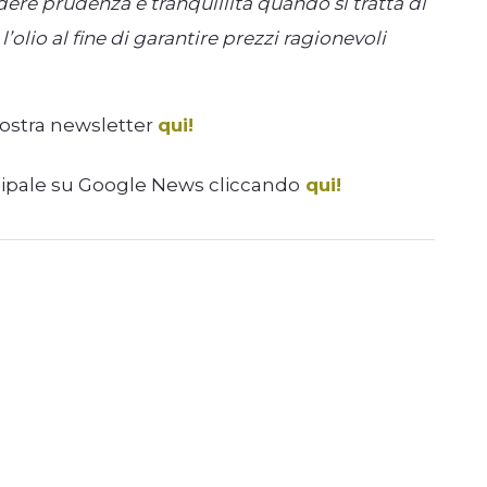
dere prudenza e tranquillità quando si tratta di
’olio al fine di garantire prezzi ragionevoli
nostra newsletter
qui!
cipale su Google News cliccando
qui!