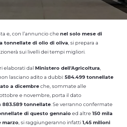
esta e, con l’annuncio che
nel solo mese di
tonnellate di olio di oliva
, si prepara a
ionerà sui livelli dei tempi migliori.
ri elaborati dal
Ministero dell’Agricoltura
,
 non lasciano adito a dubbi:
584.499 tonnellate
zzato a dicembre
che, sommate alle
 ottobre e novembre, porta il dato
a
883.589 tonnellate
. Se verranno confermate
onnellate di questo gennaio
ed altre
150 mila
e marzo
, si raggiungeranno infatti
1,45 milioni