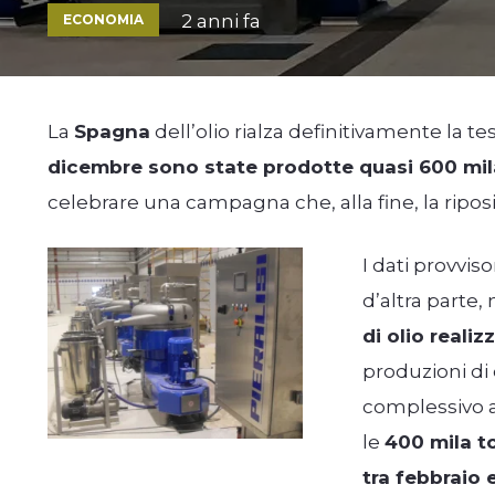
2 anni fa
ECONOMIA
La
Spagna
dell’olio rialza definitivamente la t
dicembre sono state prodotte quasi 600 mila 
celebrare una campagna che, alla fine, la riposiz
I dati provviso
d’altra parte,
di olio reali
produzioni di
complessivo 
le
400 mila t
tra febbraio 