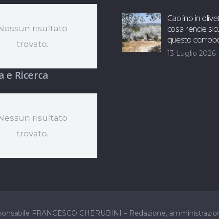
Caolino in olive
cosa rende sic
Nessun risultato
questo corrob
trovato.
13 Luglio 2026
a e Ricerca
Nessun risultato
trovato.
sponsabile FRANCESCO CHERUBINI – Redazione, amministrazione e 