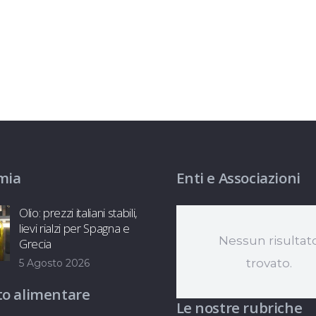
mia
Enti e Associazioni
Olio: prezzi italiani stabili,
lievi rialzi per Spagna e
Nessun risultat
Grecia
trovato.
5 Agosto 2026
o alimentare
Le nostre rubriche