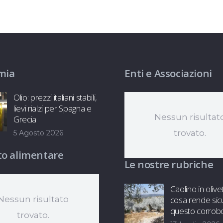
mia
Enti e Associazioni
Olio: prezzi italiani stabili,
lievi rialzi per Spagna e
Nessun risultat
Grecia
trovato.
5 Agosto 2026
o alimentare
Le nostre rubriche
Caolino in olive
cosa rende sic
Nessun risultato
questo corrob
trovato.