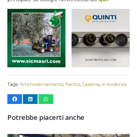
Tags:
Ammodernamento frantoi
,
Calabria
,
in evidenza
Potrebbe piacerti anche