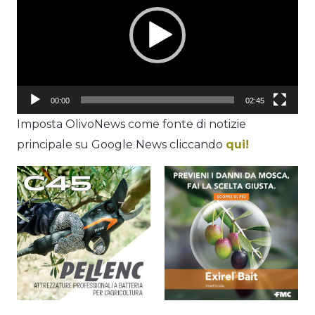
00:00
02:45
Imposta OlivoNews come fonte di notizie
principale su Google News cliccando
qui!