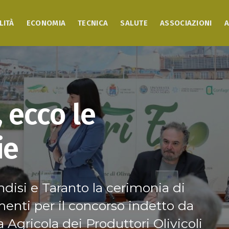
LITÀ
ECONOMIA
TECNICA
SALUTE
ASSOCIAZIONI
A
 ecco le
ie
disi e Taranto la cerimonia di
enti per il concorso indetto da
Agricola dei Produttori Olivicoli