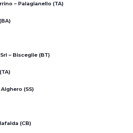
rrino – Palagianello (TA)
(BA)
rl – Bisceglie (BT)
(TA)
 Alghero (SS)
Mafalda (CB)