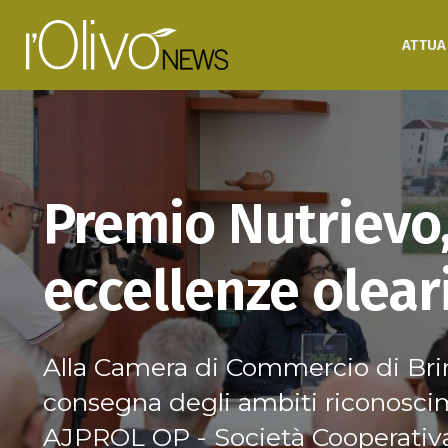
ATTUA
Premio Nutrievo,
eccellenze olear
Alla Camera di Commercio di Brin
consegna degli ambiti riconoscim
AJPROL OP - Società Cooperativa 