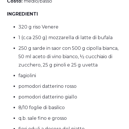
Costo:
medio/basso
INGREDIENTI
320 g riso Venere
1 (c.ca 250 g) mozzarella di latte di bufala
250 g sarde in saor con 500 g cipolla bianca,
50 ml aceto di vino bianco, ½ cucchiaio di
zucchero, 25 g pinoli e 25 g uvetta
fagiolini
pomodori datterino rosso
pomodori datterino giallo
8/10 foglie di basilico
q.b. sale fino e grosso
fiori eduli a decoro del piatto