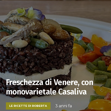
Freschezza di Venere, con
monovarietale Casaliva
3 anni fa
LE RICETTE DI ROBERTA